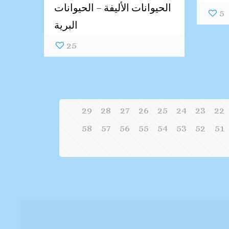
الحيوانات الأليفة – الحيوانات
5
البرية
25
29
28
27
26
25
24
23
22
58
57
56
55
54
53
52
51