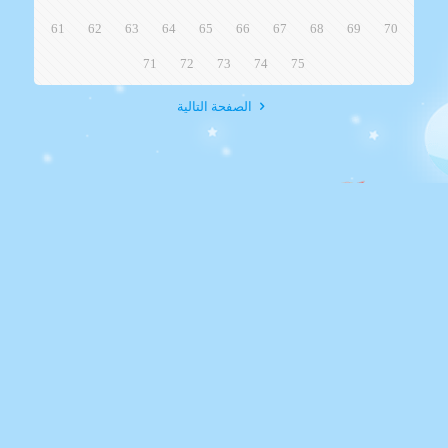
61
62
63
64
65
66
67
68
69
70
71
72
73
74
75
الصفحة التالية