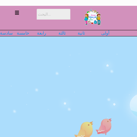
أولى
ثانية
ثالثة
رابعة
خامسة
سادسة