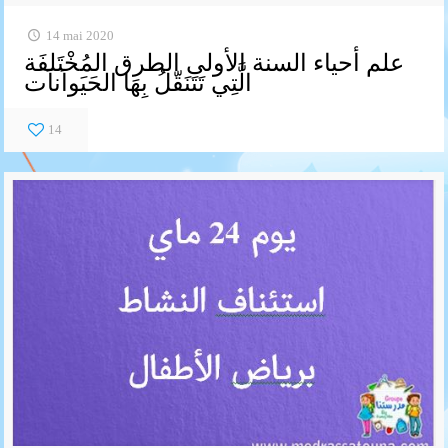
14 mai 2020
علم أحياء السنة الأولى الطرق المُخْتَلفَة
الَّتِي تَتَنَقّلُ بِهَا الحَيَواَناَت
14