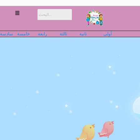
أولى
ثانية
ثالثة
رابعة
خامسة
سادسة