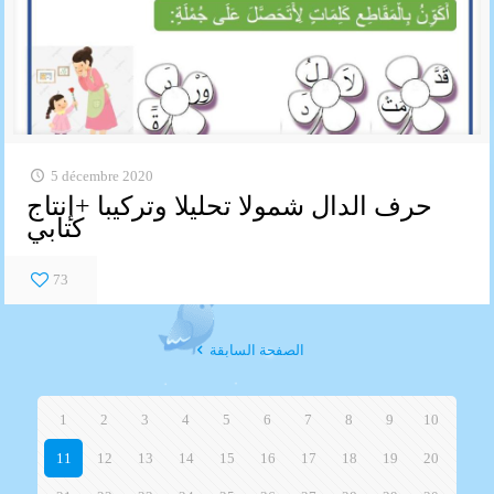
5 décembre 2020
حرف الدال شمولا تحليلا وتركيبا +إنتاج
كتابي
73
الصفحة السابقة
1
2
3
4
5
6
7
8
9
10
11
12
13
14
15
16
17
18
19
20