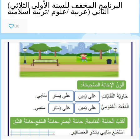
(البرنامج المخفف للسنة الأولى الثلاثي
الثاني (عربية /علوم /تربية اسلامية
30