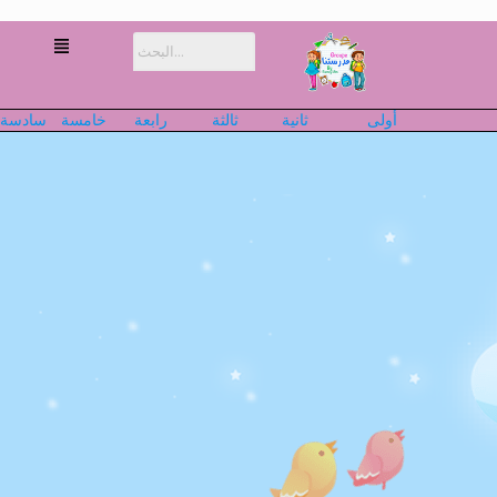
أولى
ثانية
ثالثة
رابعة
خامسة
سادسة