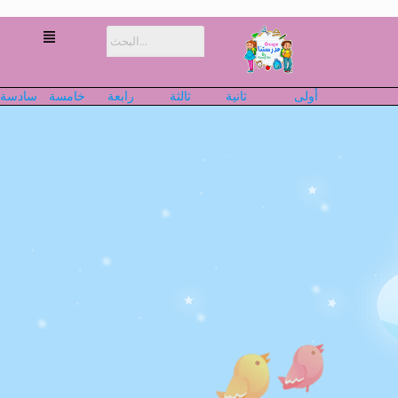
أولى
ثانية
ثالثة
رابعة
خامسة
سادسة