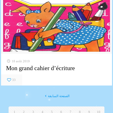
18 août 2019
Mon grand cahier d’écriture
33
الصفحة السابقة
1
2
3
4
5
6
7
8
9
10