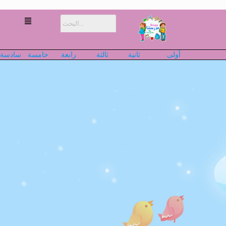
أولى
ثانية
ثالثة
رابعة
خامسة
سادسة