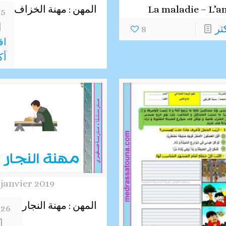
La maladie – L’a
المهن : مهنة الخزاف
5
ثر
8
اق
أك
 janvier 2019
المهن : مهنة النجار
26