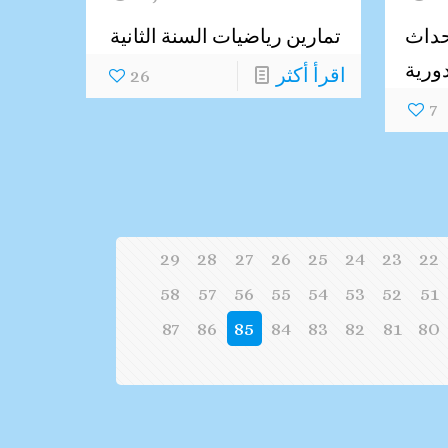
حداث
تمارين رياضيات السنة الثانية
دورية
اقرأ أكثر
26
7
29
28
27
26
25
24
23
22
58
57
56
55
54
53
52
51
87
86
85
84
83
82
81
80