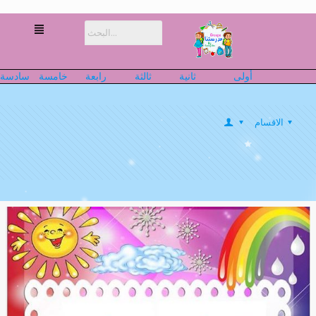
أولى
ثانية
ثالثة
رابعة
خامسة
سادسة
الاقسام