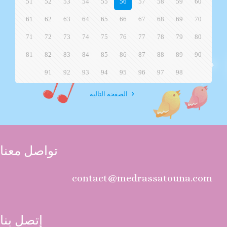
51
52
53
54
55
56
57
58
59
60
61
62
63
64
65
66
67
68
69
70
71
72
73
74
75
76
77
78
79
80
81
82
83
84
85
86
87
88
89
90
91
92
93
94
95
96
97
98
الصفحة التالية
تواصل معنا
contact@medrassatouna.com
إتصل بنا