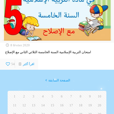
8 février 2020
امتحان التربية الإسلامية السنة الخامسة الثلاثي الثاني مع الإصلاح
اقرأ أكثر
54
الصفحة السابقة
1
2
3
4
5
6
7
8
9
10
11
12
13
14
15
16
17
18
19
20