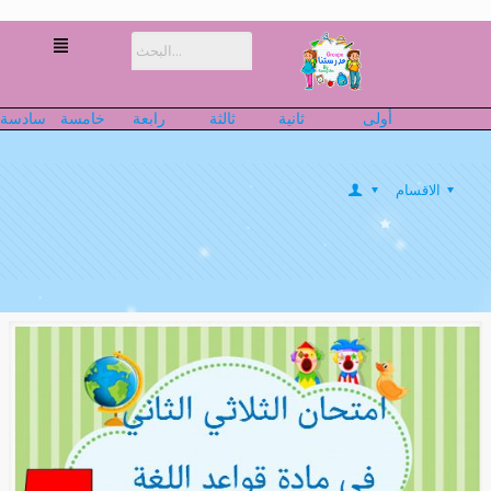
أولى
ثانية
ثالثة
رابعة
خامسة
سادسة
الاقسام