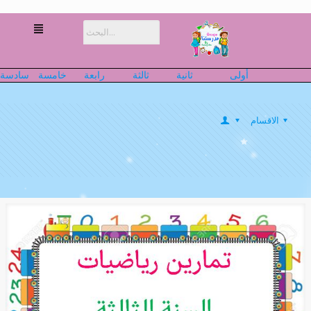
أولى
ثانية
ثالثة
رابعة
خامسة
سادسة
الاقسام