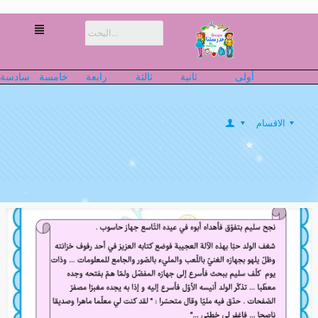
أولى
ثانية
ثالثة
رابعة
خامسة
سادسة
الاقسام