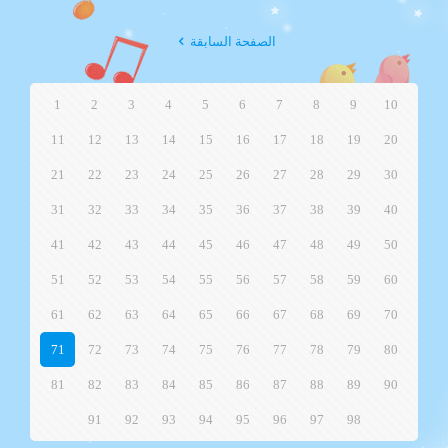
الصفحة السابقة
1
2
3
4
5
6
7
8
9
10
11
12
13
14
15
16
17
18
19
20
21
22
23
24
25
26
27
28
29
30
31
32
33
34
35
36
37
38
39
40
41
42
43
44
45
46
47
48
49
50
51
52
53
54
55
56
57
58
59
60
61
62
63
64
65
66
67
68
69
70
71
72
73
74
75
76
77
78
79
80
81
82
83
84
85
86
87
88
89
90
91
92
93
94
95
96
97
98