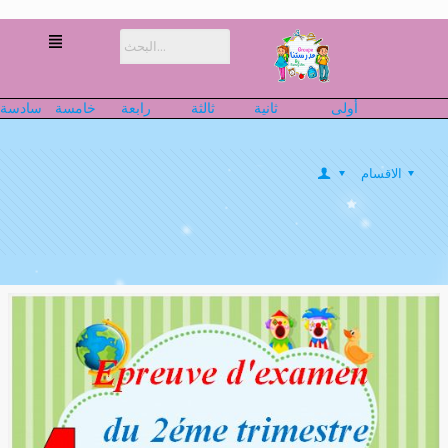
أولى
ثانية
ثالثة
رابعة
خامسة
سادسة
الاقسام