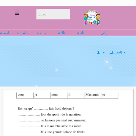
أولى
ثانية
ثالثة
رابعة
خامسة
سادسة
الاقسام