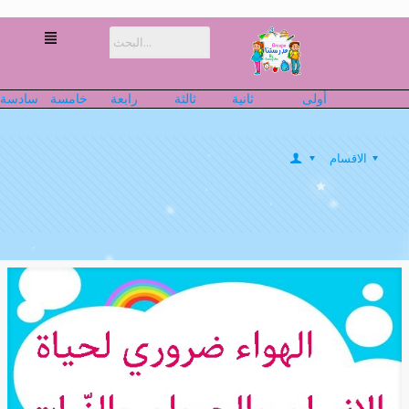
أولى
ثانية
ثالثة
رابعة
خامسة
سادسة
الاقسام