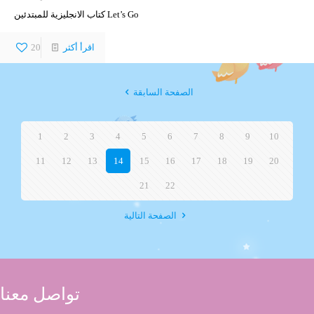
كتاب الانجليزية للمبتدئين Let’s Go
اقرأ أكثر
20
الصفحة السابقة
1
2
3
4
5
6
7
8
9
10
11
12
13
14
15
16
17
18
19
20
21
22
الصفحة التالية
تواصل معنا