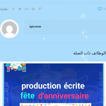
شارك
18
iptyssem
الوظائف ذات الصلة