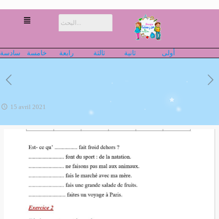
أولى
ثانية
ثالثة
رابعة
خامسة
سادسة
15 avril 2021