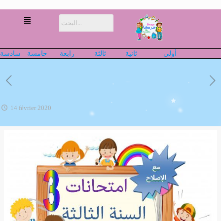
أولى
ثانية
ثالثة
رابعة
خامسة
سادسة
14 février 2020