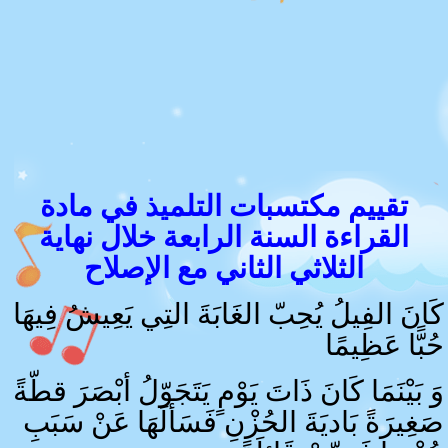
تقييم مكتسبات التلميذ في مادة
القراءة السنة الرابعة خلال نهاية
الثلاثي الثاني مع الإصلاح
كَانَ الفِيلُ يُحِبّ الغَابَةَ التِي يَعِيشُ فِيهَا
حُبًّا عَظِيمًا
وَ بَيْنَمَا كَانَ ذَاتَ يَوْمٍ يَتَجَوّلُ أبْصَرَ قطّةً
صَغِيرَةً بَاديَةَ الحُزْنِ فَسَألَهَا عَنْ سَبَبِ