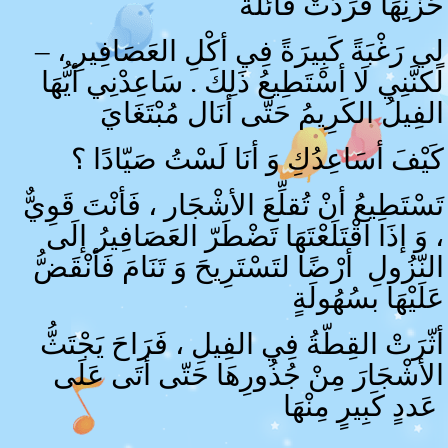
حُزْنِهَا فَرَدّتْ قَائلَةً
– لِي رَغْبَةً كَبِيرَةً فِي أكْلِ العَصَافِيرِ ،
لَكنَّنِي لَا أسْتَطِيعُ ذَلِكَ . سَاعِدْنِي أيُّهَا
الفِيلُ الكَرِيمُ حَتّى أنَال مُبْتَغَايَ
كَيْفَ أسَاعِدُكِ وَ أنَا لَسْتُ صَيّادًا ؟
تَسْتَطِيعُ أنْ تُقلِّعَ الأشْجَار ، فَأنْتَ قَوِيٌّ
، وَ إذَا اقْتَلَعْتَهَا تَضْطَرّ العَصَافِيرُ إلَى
النّزُولِ أرْضًا لتَسْتَرِيحَ وَ تَنَامَ فَأنْقَضُّ
عَلَيْهَا بسُهُولَةٍ
أثّرَتْ القِطّةُ فِي الفِيلِ ، فَرَاحَ يَجْتَثُّ
الأشْجَارَ مِنْ جُذُورِهَا حَتّى أتَى عَلَى
عَددٍ كَبِيرٍ مِنْهَا