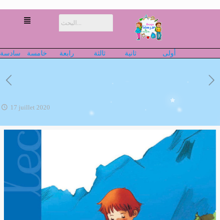
أولى
ثانية
ثالثة
رابعة
خامسة
سادسة
17 juillet 2020