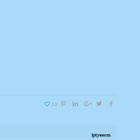
33
iptyssem