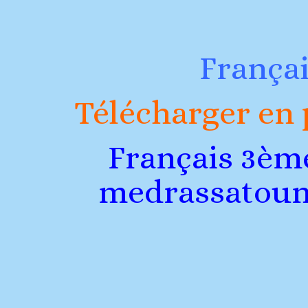
Françai
Télécharger en 
Français 3èm
medrassatou