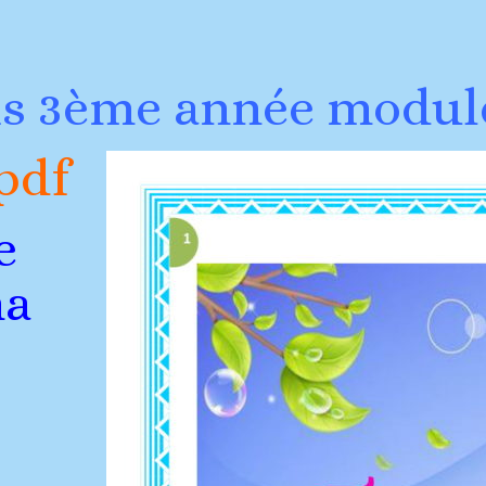
s 3ème année module
pdf
e
na