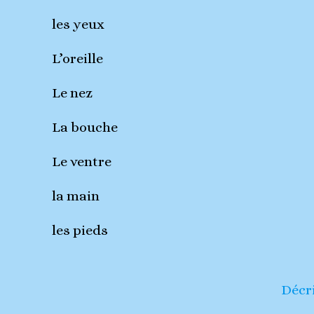
les yeux
L’oreille
Le nez
La bouche
Le ventre
la main
les pieds
Décr