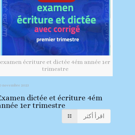
examen écriture et dictée 4ém année 1er
trimestre
0 novembre 2023
Examen dictée et écriture 4ém
année 1er trimestre
اقرأ أكثر