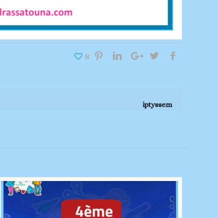
8
iptyssem