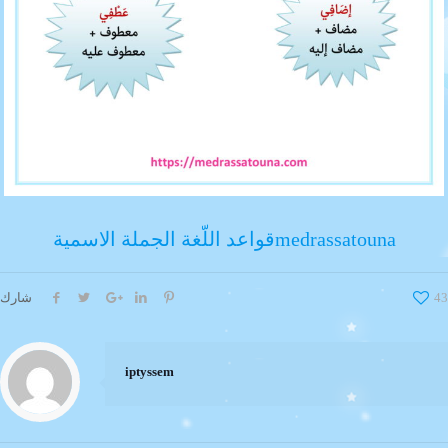
قواعد اللّغة الجملة الاسميةmedrassatouna
43
شارك
iptyssem