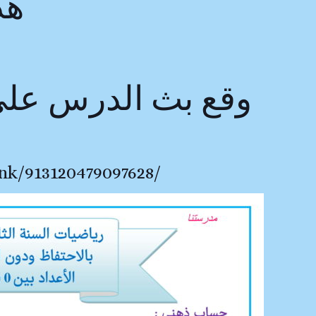
هذ
وقع بث الدرس على
nk/913120479097628/