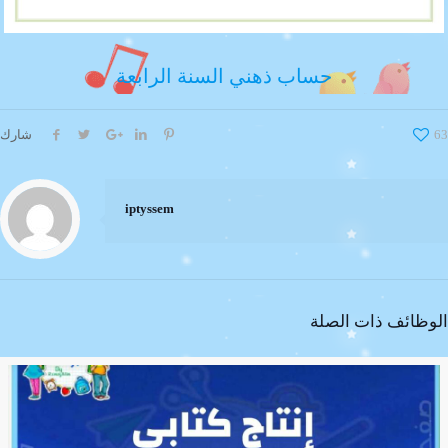
حساب ذهني السنة الرابعة
63
شارك
iptyssem
الوظائف ذات الصلة