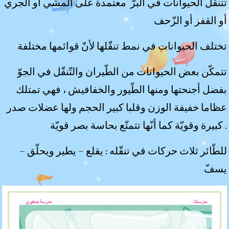
تتنقّل الحيوانات في البرّ معتمدة على المشي أو الجري
أو القفز أو الزّحف
تختلف الحيوانات في نمط تنقّلها لأنّ قوائمها مختلفة
تتمكّن بعض الحيوانات من الطّيران والتّنقّل في الجوّ
بفضل أجنحتها ومنها الطّيور والخفافيش ، فهي تمتلك
عظاما خفيفة الوزن وقلبا كبير الحجم ولها عضلات صدر
كبيرة وقويّة كما أنّها تتمتّع بحاسة بصر قويّة .
للطّائر ثلاث حركات في تنقّله : يقلع – يطير ويحلّق –
يسفّ