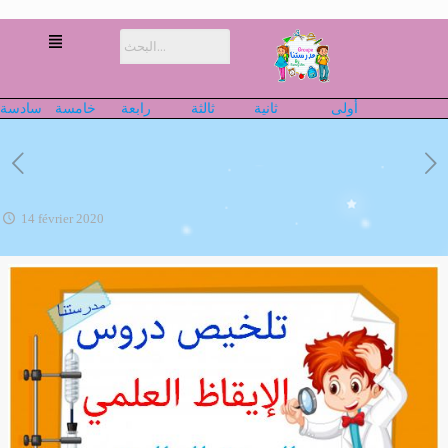
أولى
ثانية
ثالثة
رابعة
خامسة
سادسة
14 février 2020