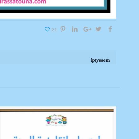
21
iptyssem