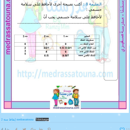
Télécharger
إيقاظ سنة 2 medrassatouna
11
شارك