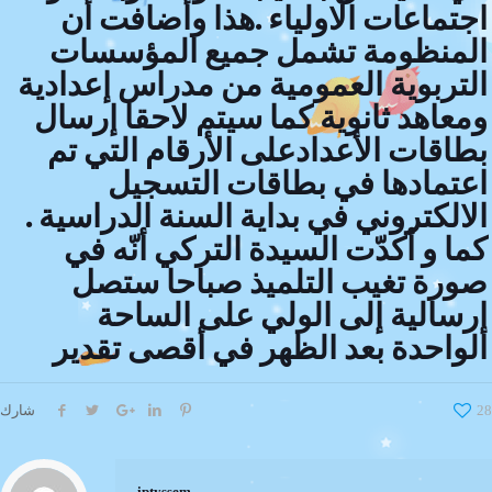
اجتماعات الاولياء .هذا وأضافت أن
المنظومة تشمل جميع المؤسسات
التربوية العمومية من مدراس إعدادية
ومعاهد ثانوية كما سيتم لاحقا إرسال
بطاقات الأعدادعلى الأرقام التي تم
اعتمادها في بطاقات التسجيل
الالكتروني في بداية السنة الدراسية .
كما و أكدّت السيدة التركي أنّه في
صورة تغيب التلميذ صباحا ستصل
إرسالية إلى الولي على الساحة
الواحدة بعد الظهر في أقصى تقدير
28
شارك
iptyssem