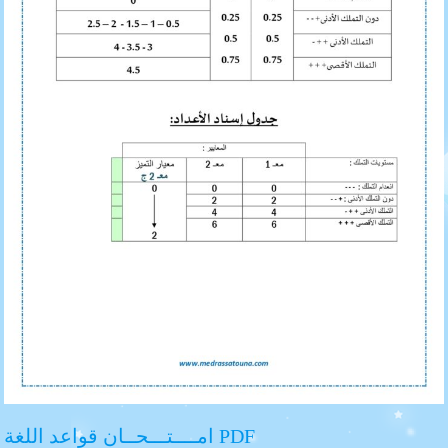
امــــتـــحــان قواعد اللغة PDF