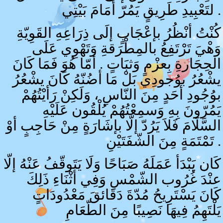
لتَعْبِيدِ طَرِيقٍ يَمُرّ أمَامَ بَيْتِي .
كُنْتُ أنْظُرُ بإعْجَابٍ إلَى ذِرَاعِهِ القَوِيّةِ
وَهْيَ تَرْتَفِعُ بالمِطْرَقةِ وَتَهْوِي عَلَى
الحِجَارةِ بِعزْمٍ وَثبَاتٍ . أمّا هُوَ فَمَا كَانَ
يشْعُرُ بوُجودِي بَلْ مَا أضُنّهُ كَانَ يشْعُرُ
بوُجُودِ أحَدٍ مِنَ النّاسِ ، وَلَكِنْ رَأيْتُهُمْ
يَمُرّونَ بِهِ وَسمِعْتُهُمْ يُلْقُون عَلَيْهِ
السَّلَامَ فَلاَ يَرُدّ إلّا بإشَارَةٍ مِنْ حَاجِبٍ أوْ
تَمْتَمَةٍ مِنَ الشّفَتَيْنِ .
كَان يَبْدَأ عَمَلَهُ صَبَاحًا وَلَا يَتَوقّفُ عَنْهُ إلّا
عنْدَ غُرُوب الشّمْسِ وَفِي أثْنَاءِ ذَلِكَ
كَانَ يَسْتَرِيحُ مُدّةَ دَقَائقَ مَعْدُودَاتٍ
يَلْتَهِمُ فِيهَا نَصِيبًا مِنَ الطّعَامِ