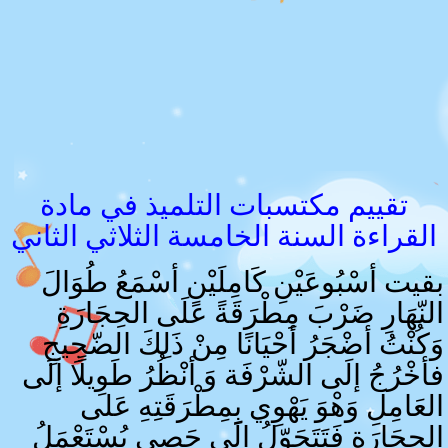
تقييم مكتسبات التلميذ في مادة
القراءة السنة الخامسة الثلاثي الثاني
بقيت أسْبُوعَيْنِ كَامِلَيْنِ أسْمَعُ طُوَالَ
النّهَارِ ضَرْبَ مِطْرَقَةً عَلَى الحِجَارَةِ
وَكُنْتُ أضْجَرُ أحْيَانًا مِنْ ذَلِكَ الضّجِيجِ
فأخْرُجُ إلَى الشّرْفَة وَ أنْظُرُ طَوِيلًا إلَى
العَامِلِ وَهْوَ يَهْوِي بِمِطْرَقَتِهِ عَلى
الحِجَارَةِ فَتَتَحَوّلُ إلَى حَصى يُسْتَعْمَلُ