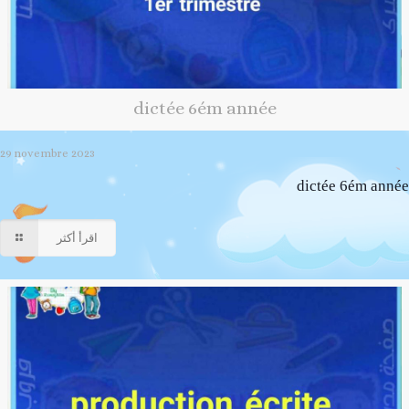
dictée 6ém année
29 novembre 2023
dictée 6ém année
اقرأ أكثر