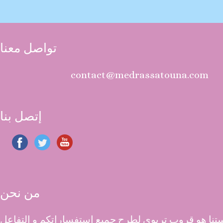
تواصل معنا
contact@medrassatouna.com
إتصل بنا
من نحن
نا هو قروب تربوي لطرح جميع استفساراتكم و التفاعل