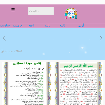
أولى
ثانية
ثالثة
رابعة
خامسة
سادسة
26 mars 2020