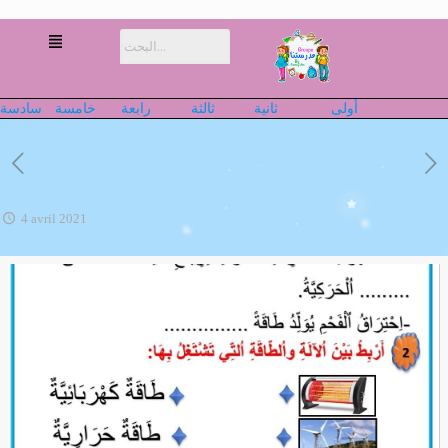
أولى
ثانية
ثالثة
رابعة
خامسة
سادسة
4 avril 2021