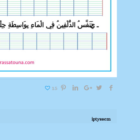
15
iptyssem