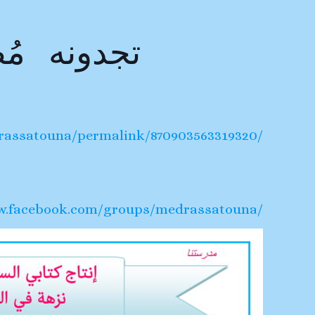
تجدونه مُص
rassatouna/permalink/870903563319320/
w.facebook.com/groups/medrassatouna/